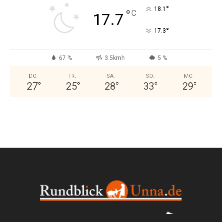
°
18.1
°
C
17.7
°
17.3
67 %
3.5kmh
5 %
DO.
FR.
SA.
SO.
MO.
27
°
25
°
28
°
33
°
29
°