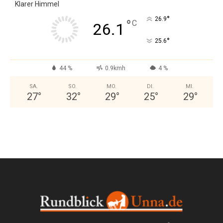
Klarer Himmel
°
26.9
°
C
26.1
°
25.6
44 %
0.9kmh
4 %
SA.
SO.
MO.
DI.
MI.
27
°
32
°
29
°
25
°
29
°