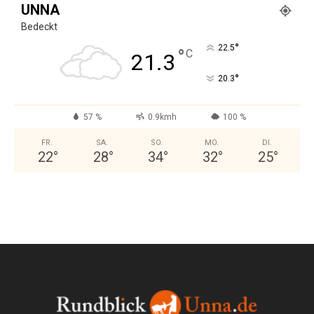
UNNA
Bedeckt
°
22.5
°
C
21.3
°
20.3
57 %
0.9kmh
100 %
FR.
SA.
SO.
MO.
DI.
22
°
28
°
34
°
32
°
25
°