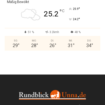
Mäßig Bewölkt
°
25.9
°
C
25.2
°
24.2
51 %
3.2kmh
48 %
SO.
MO.
DI.
MI.
DO.
29
°
28
°
26
°
31
°
34
°