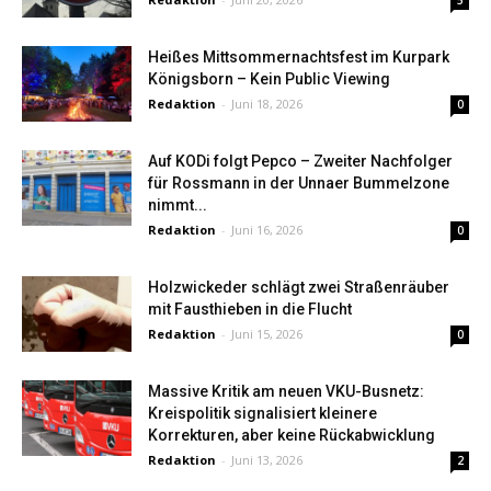
5
Heißes Mittsommernachtsfest im Kurpark
Königsborn – Kein Public Viewing
Redaktion
-
Juni 18, 2026
0
Auf KODi folgt Pepco – Zweiter Nachfolger
für Rossmann in der Unnaer Bummelzone
nimmt...
Redaktion
-
Juni 16, 2026
0
Holzwickeder schlägt zwei Straßenräuber
mit Fausthieben in die Flucht
Redaktion
-
Juni 15, 2026
0
Massive Kritik am neuen VKU-Busnetz:
Kreispolitik signalisiert kleinere
Korrekturen, aber keine Rückabwicklung
Redaktion
-
Juni 13, 2026
2