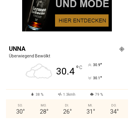
UNNA
Überwiegend Bewölkt
°
30.9
°
C
30.4
°
30.1
38 %
1.3kmh
79 %
SO.
MO.
DI.
MI.
DO.
30
°
28
°
26
°
31
°
34
°