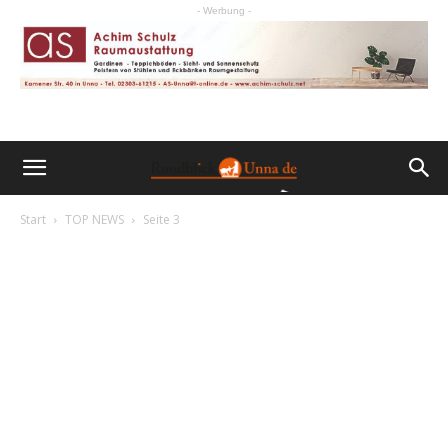
- Werbung -
Start
TOP NEWS
Seite 3