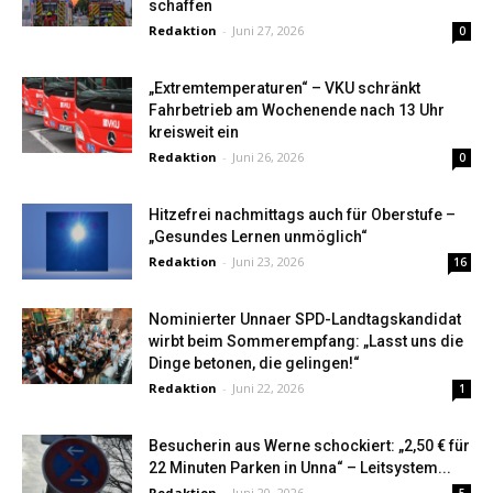
schaffen
Redaktion
-
Juni 27, 2026
0
„Extremtemperaturen“ – VKU schränkt
Fahrbetrieb am Wochenende nach 13 Uhr
kreisweit ein
Redaktion
-
Juni 26, 2026
0
Hitzefrei nachmittags auch für Oberstufe –
„Gesundes Lernen unmöglich“
Redaktion
-
Juni 23, 2026
16
Nominierter Unnaer SPD-Landtagskandidat
wirbt beim Sommerempfang: „Lasst uns die
Dinge betonen, die gelingen!“
Redaktion
-
Juni 22, 2026
1
Besucherin aus Werne schockiert: „2,50 € für
22 Minuten Parken in Unna“ – Leitsystem...
Redaktion
-
Juni 20, 2026