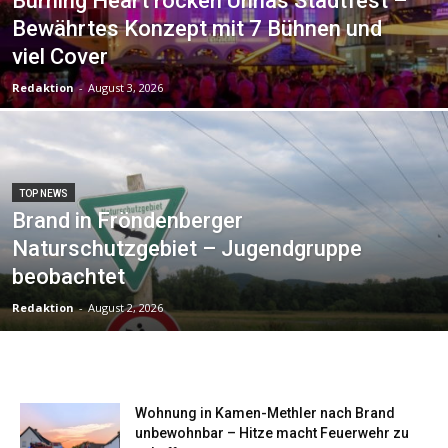
Burning Heart rocken Unnas Stadtfest –
Bewährtes Konzept mit 7 Bühnen und
viel Cover
Redaktion
-
August 3, 2026
TOP NEWS
Brand in Fröndenberger
Naturschutzgebiet – Jugendgruppe
beobachtet
Redaktion
-
August 2, 2026
Wohnung in Kamen-Methler nach Brand
unbewohnbar – Hitze macht Feuerwehr zu