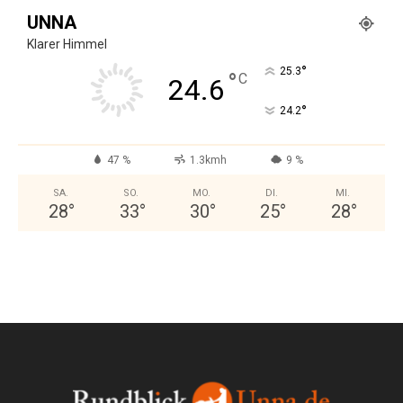
UNNA
Klarer Himmel
°
25.3
°
C
24.6
°
24.2
47 %
1.3kmh
9 %
SA.
SO.
MO.
DI.
MI.
28
°
33
°
30
°
25
°
28
°