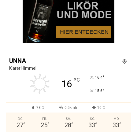
UNNA
Klarer Himmel
°
16.4
°
C
16
°
15.6
73 %
0.5kmh
10 %
DO.
FR.
SA.
SO.
MO.
27
°
25
°
28
°
33
°
33
°