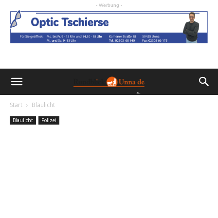
- Werbung -
Start
Blaulicht
Blaulicht
Polizei