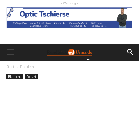
- Werbung -
Start
Blaulicht
Blaulicht
Polizei