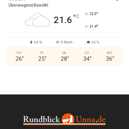
Überwiegend Bewölkt
°
22.5
°
C
21.6
°
21.4
64 %
0.9kmh
63 %
DO.
FR.
SA.
SO.
MO.
26
°
25
°
28
°
34
°
36
°