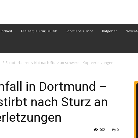
undheit
Freizeit, Kultur, Musik
Sport Kreis Unna
Ratgeber
News-
 – E-Scooterfahrer stirbt nach Sturz an schweren Kopfverletzungen
unfall in Dortmund –
stirbt nach Sturz an
rletzungen
702
0