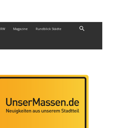
NRW
Magazine
Rundblick Städte