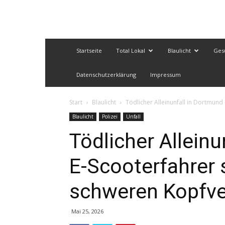
Startseite
Total Lokal
Blaulicht
Ges
Datenschutzerklärung
Impressum
Start
Blaulicht
Tödlicher Alleinunfall in Dortmund
Blaulicht
Polizei
Unfall
Tödlicher Allein
E-Scooterfahrer 
schweren Kopfve
Mai 25, 2026