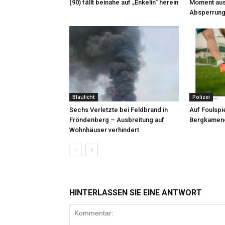
(90) fällt beinahe auf „Enkelin“ herein
Moment aus
Absperrung
Blaulicht
Polizei
Sechs Verletzte bei Feldbrand in
Auf Foulspie
Fröndenberg – Ausbreitung auf
Bergkamene
Wohnhäuser verhindert
HINTERLASSEN SIE EINE ANTWORT