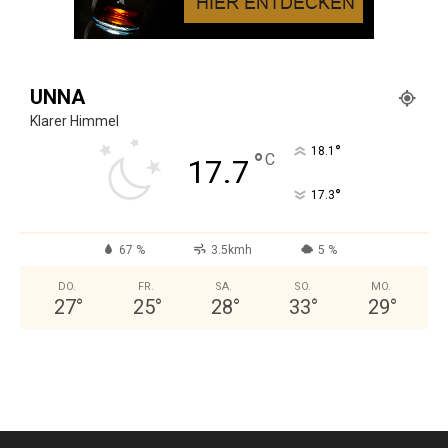
UNNA
Klarer Himmel
°
18.1
°
C
17.7
°
17.3
67 %
3.5kmh
5 %
DO.
FR.
SA.
SO.
MO.
27
°
25
°
28
°
33
°
29
°