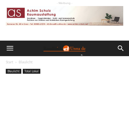
- Werbung -
Start
Blaulicht
Blaulicht
Total Lokal