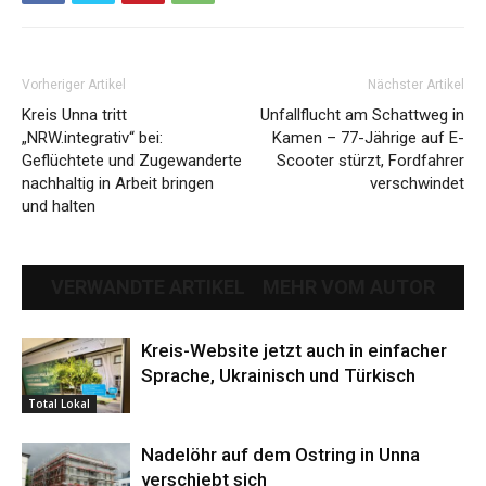
Vorheriger Artikel
Nächster Artikel
Kreis Unna tritt
Unfallflucht am Schattweg in
„NRW.integrativ“ bei:
Kamen – 77-Jährige auf E-
Geflüchtete und Zugewanderte
Scooter stürzt, Fordfahrer
nachhaltig in Arbeit bringen
verschwindet
und halten
VERWANDTE ARTIKEL
MEHR VOM AUTOR
Kreis-Website jetzt auch in einfacher
Sprache, Ukrainisch und Türkisch
Total Lokal
Nadelöhr auf dem Ostring in Unna
verschiebt sich