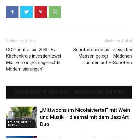
Vorheriger Artikel
Nächster Artikel
CO2-neutral bis 2040: Ev.
Schottersteine auf Gleise bei
Kirchenkreis investiert zwei
Massen gelegt – Mädchen
Mio. Euro in „klimagerechte
flüchten auf E-Scootern
Modernisierungen“
VERWANDTE ARTIKEL
MEHR VOM AUTOR
„Mittwochs im Nicolaiviertel“ mit Wein
und Musik – diesmal mit dem JazzArt
Freizeit, Kultur,
Duo
Musik