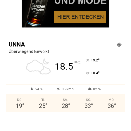
UNNA
Überwiegend Bewölkt
°
19.2
°
C
18.5
°
18.4
54 %
0.9kmh
82 %
DO.
FR.
SA.
SO.
MO.
19
°
25
°
28
°
33
°
36
°