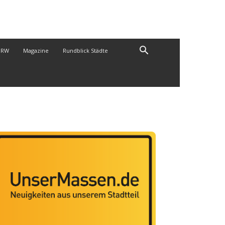
NRW
Magazine
Rundblick Städte