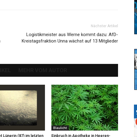
Nächster Artikel
Logistikmeister aus Werne kommt dazu: AfD-
s
Kreistagsfraktion Unna wächst auf 13 Mitglieder
IKEL
MEHR VOM AUTOR
Blaulicht
et Lünerin (87) im letzten
Einbruch in Apotheke in Heeren-