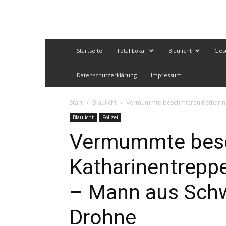
Startseite
Total Lokal
Blaulicht
Ges
Datenschutzerklärung
Impressum
Start
Blaulicht
Vermummte beschmieren Katharinen
Blaulicht
Polizei
Vermummte bes
Katharinentrepp
– Mann aus Schw
Drohne