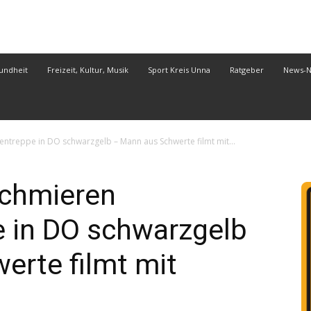
undheit
Freizeit, Kultur, Musik
Sport Kreis Unna
Ratgeber
News-
treppe in DO schwarzgelb – Mann aus Schwerte filmt mit...
chmieren
e in DO schwarzgelb
erte filmt mit