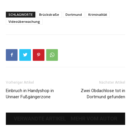
SCHLAGWORTE
Brückstraße
Dortmund
Kriminalität
Videoüberwachung
Vorheriger Artikel
Nächster Artikel
Einbruch in Handyshop in
Zwei Obdachlose tot in
Unnaer Fußgängerzone
Dortmund gefunden
VERWANDTE ARTIKEL
MEHR VOM AUTOR