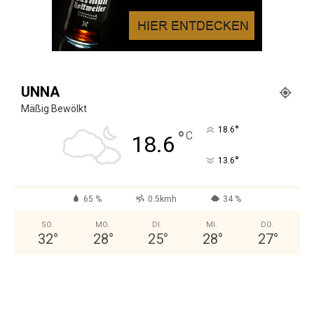
UNNA
Mäßig Bewölkt
°
18.6
°
C
18.6
°
13.6
65 %
0.5kmh
34 %
SO.
MO.
DI.
MI.
DO.
32
°
28
°
25
°
28
°
27
°