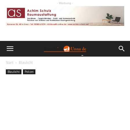
- Werbung -
Start
Blaulicht
Blaulicht
Polizei