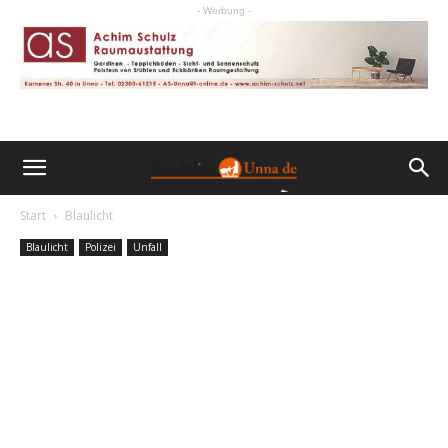
- Werbung -
Start
Blaulicht
Blaulicht
Polizei
Unfall