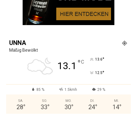
UNNA
Mäßig Bewölkt
°
13.6
°
C
13.1
°
12.5
85 %
1.5kmh
29 %
SA.
SO.
MO.
DI.
MI.
28
°
33
°
30
°
24
°
14
°