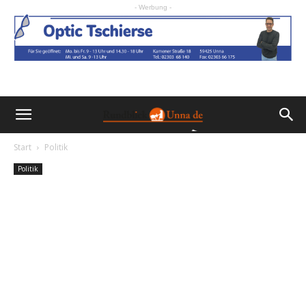
- Werbung -
Start
Politik
Politik