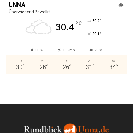
UNNA
Überwiegend Bewölkt
°
30.9
°
C
30.4
°
30.1
38 %
1.3kmh
79 %
SO.
MO.
DI.
MI.
DO.
30
°
28
°
26
°
31
°
34
°