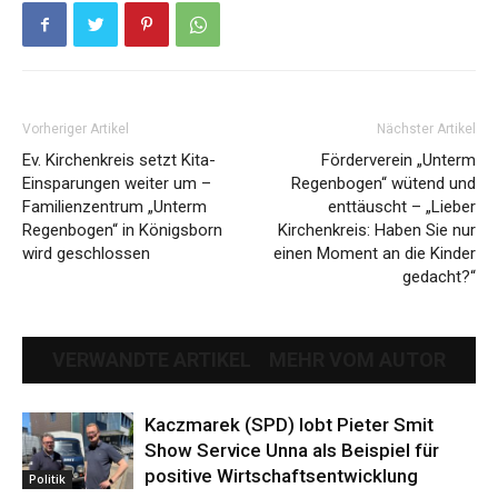
Vorheriger Artikel
Nächster Artikel
Ev. Kirchenkreis setzt Kita-
Förderverein „Unterm
Einsparungen weiter um –
Regenbogen“ wütend und
Familienzentrum „Unterm
enttäuscht – „Lieber
Regenbogen“ in Königsborn
Kirchenkreis: Haben Sie nur
wird geschlossen
einen Moment an die Kinder
gedacht?“
VERWANDTE ARTIKEL
MEHR VOM AUTOR
Kaczmarek (SPD) lobt Pieter Smit
Show Service Unna als Beispiel für
positive Wirtschaftsentwicklung
Politik