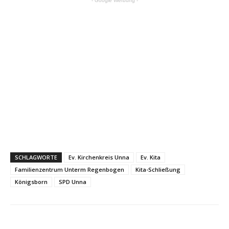
- Google Werbung -
SCHLAGWORTE
Ev. Kirchenkreis Unna
Ev. Kita
Familienzentrum Unterm Regenbogen
Kita-Schließung
Königsborn
SPD Unna