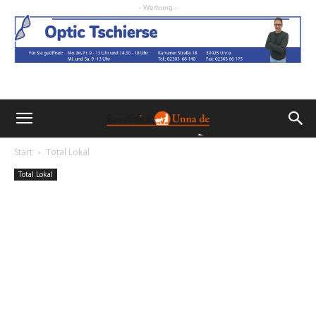
- Werbung -
Start
Total Lokal
Total Lokal