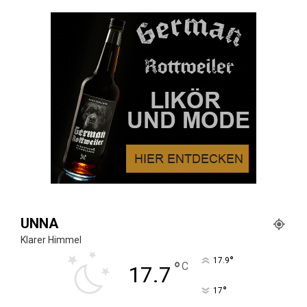
UNNA
Klarer Himmel
°
17.9
°
C
17.7
°
17