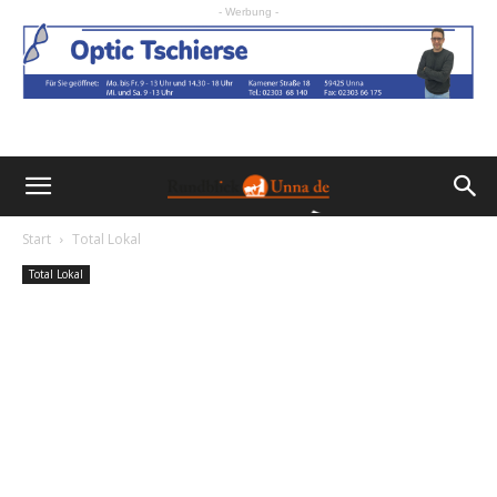
- Werbung -
Start
Total Lokal
Total Lokal