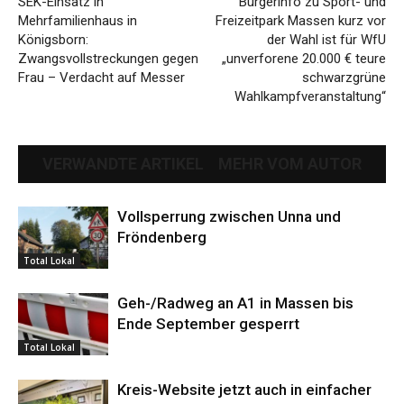
SEK-Einsatz in
Bürgerinfo zu Sport- und
Mehrfamilienhaus in
Freizeitpark Massen kurz vor
Königsborn:
der Wahl ist für WfU
Zwangsvollstreckungen gegen
„unverforene 20.000 € teure
Frau – Verdacht auf Messer
schwarzgrüne
Wahlkampfveranstaltung“
VERWANDTE ARTIKEL
MEHR VOM AUTOR
Vollsperrung zwischen Unna und
Fröndenberg
Total Lokal
Geh-/Radweg an A1 in Massen bis
Ende September gesperrt
Total Lokal
Kreis-Website jetzt auch in einfacher