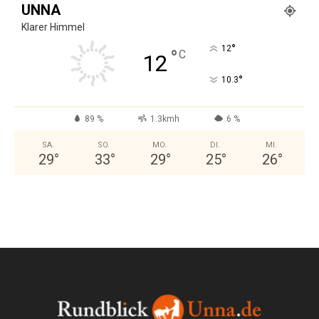
UNNA
Klarer Himmel
°
12
°
C
12
°
10.3
89 %
1.3kmh
6 %
SA.
SO.
MO.
DI.
MI.
29
°
33
°
29
°
25
°
26
°