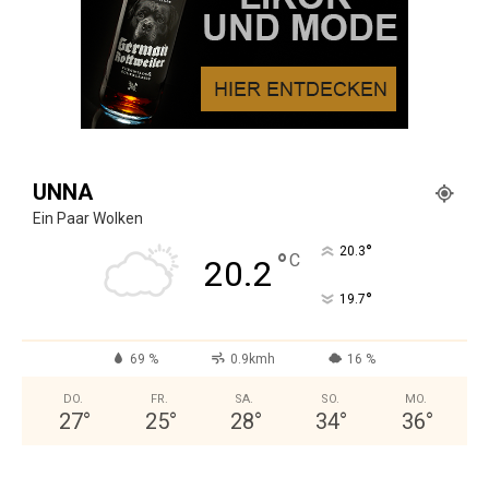
UNNA
Ein Paar Wolken
°
20.3
°
C
20.2
°
19.7
69 %
0.9kmh
16 %
DO.
FR.
SA.
SO.
MO.
27
°
25
°
28
°
34
°
36
°