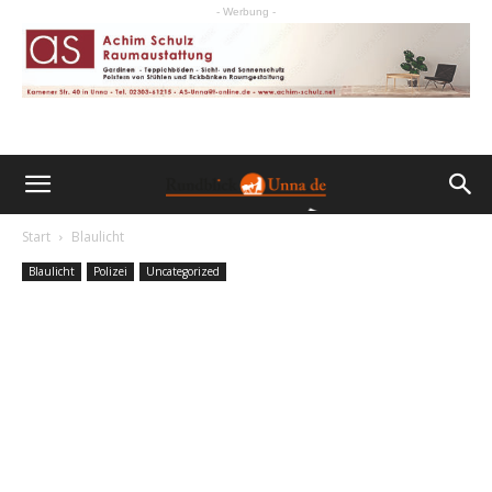
- Werbung -
Start
Blaulicht
Blaulicht
Polizei
Uncategorized