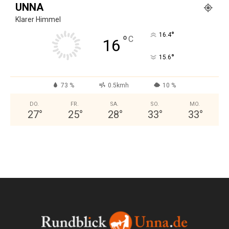
UNNA
Klarer Himmel
°
16.4
°
C
16
°
15.6
73 %
0.5kmh
10 %
DO.
FR.
SA.
SO.
MO.
27
°
25
°
28
°
33
°
33
°