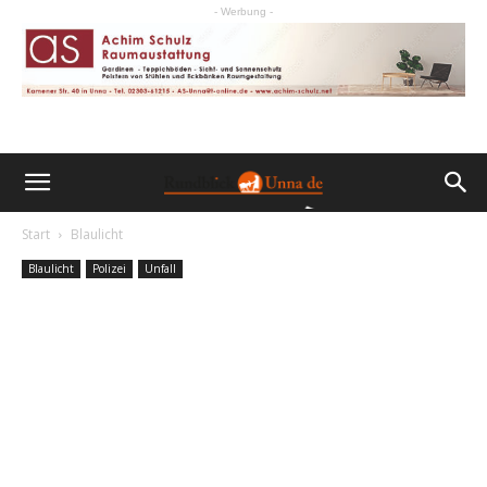
- Werbung -
Start
Blaulicht
Blaulicht
Polizei
Unfall