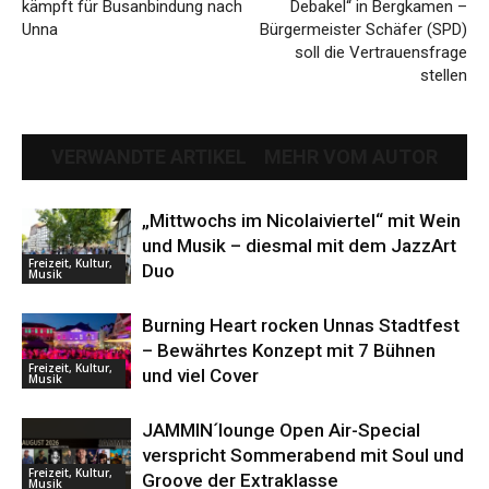
kämpft für Busanbindung nach
Debakel“ in Bergkamen –
Unna
Bürgermeister Schäfer (SPD)
soll die Vertrauensfrage
stellen
VERWANDTE ARTIKEL
MEHR VOM AUTOR
„Mittwochs im Nicolaiviertel“ mit Wein
und Musik – diesmal mit dem JazzArt
Freizeit, Kultur,
Duo
Musik
Burning Heart rocken Unnas Stadtfest
– Bewährtes Konzept mit 7 Bühnen
Freizeit, Kultur,
und viel Cover
Musik
JAMMIN´lounge Open Air-Special
verspricht Sommerabend mit Soul und
Freizeit, Kultur,
Groove der Extraklasse
Musik