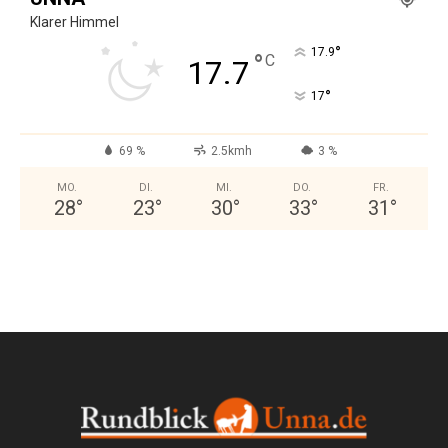
Klarer Himmel
°
17.9
°
C
17.7
°
17
69 %
2.5kmh
3 %
MO.
DI.
MI.
DO.
FR.
28
°
23
°
30
°
33
°
31
°