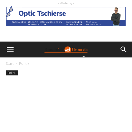
- Werbung -
Start
Politik
Politik