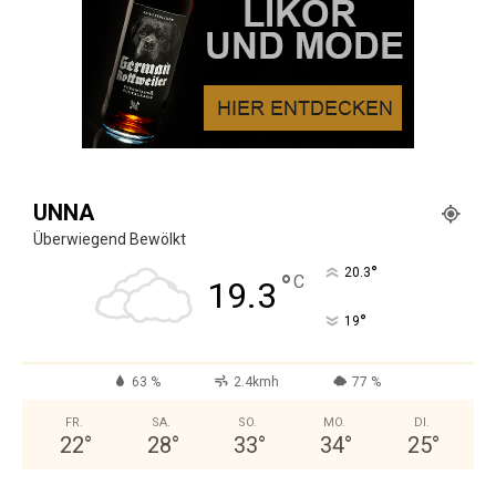
UNNA
Überwiegend Bewölkt
°
20.3
°
C
19.3
°
19
63 %
2.4kmh
77 %
FR.
SA.
SO.
MO.
DI.
22
°
28
°
33
°
34
°
25
°