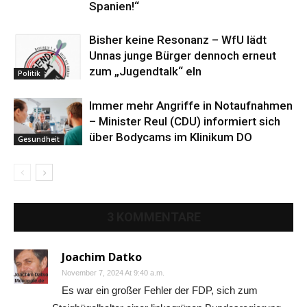
Spanien!“
Bisher keine Resonanz – WfU lädt
Unnas junge Bürger dennoch erneut
zum „Jugendtalk“ eln
Politik
Immer mehr Angriffe in Notaufnahmen
– Minister Reul (CDU) informiert sich
über Bodycams im Klinikum DO
Gesundheit
3 KOMMENTARE
Joachim Datko
November 7, 2024 At 9:40 a.m.
Es war ein großer Fehler der FDP, sich zum