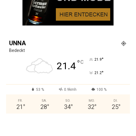
UNNA
Bedeckt
°
21.9
°
C
21.4
°
21.2
53 %
0.9kmh
100 %
FR.
SA.
SO.
MO.
DI.
21
°
28
°
34
°
32
°
25
°