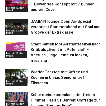
– Bewährtes Konzept mit 7 Bühnen
Freizeit, Kultur,
und viel Cover
Musik
JAMMIN´lounge Open Air-Special
verspricht Sommerabend mit Soul und
Freizeit, Kultur,
Groove der Extraklasse
Musik
Stadt Kamen lobt Altstadtfestival nach
Kritik als „Event mit Potenzial“ –
Freizeit, Kultur,
Versuch, junge Leute zu locken,
Musik
misslang
Wieder Tanztee mit Kaffee und
Kuchen in Unnas Seniorentreff
Freizeit, Kultur,
Fässchen
Musik
Kultur meist kostenlos unter freiem
Himmel – seit 51 Jahren: Umfrage zur
Freizeit, Kultur,
Unnaer „Summertime“