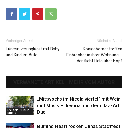
Vorheriger Artikel
Nächster Artikel
Lünerin verunglückt mit Baby
Königsborner treffen
und Kind im Auto
Einbrecher in ihrer Wohnung –
der flieht Hals über Kopf
VERWANDTE ARTIKEL
MEHR VOM AUTOR
„Mittwochs im Nicolaiviertel“ mit Wein
und Musik – diesmal mit dem JazzArt
Freizeit, Kultur,
Duo
Musik
Burning Heart rocken Unnas Stadtfest