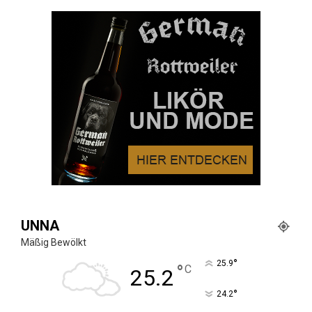
UNNA
Mäßig Bewölkt
°
25.9
°
C
25.2
°
24.2