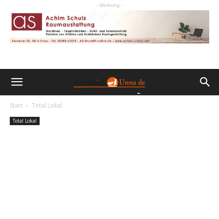
- Werbung -
Start
Total Lokal
Total Lokal