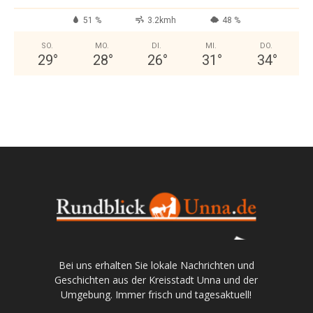
51 %
3.2kmh
48 %
SO.
MO.
DI.
MI.
DO.
29
°
28
°
26
°
31
°
34
°
Bei uns erhalten Sie lokale Nachrichten und
Geschichten aus der Kreisstadt Unna und der
Umgebung. Immer frisch und tagesaktuell!