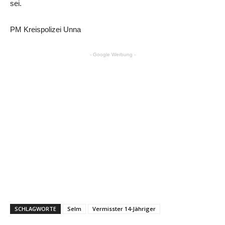
sei.
PM Kreispolizei Unna
- Google Werbung -
SCHLAGWORTE
Selm
Vermisster 14-Jähriger