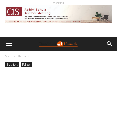
- Werbung -
Start
Blaulicht
Blaulicht
Polizei