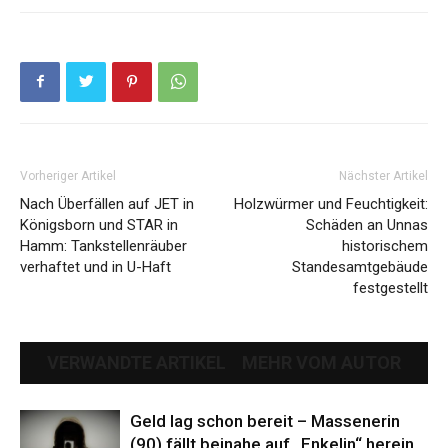
Vorheriger Artikel
Nächster Artikel
Nach Überfällen auf JET in
Holzwürmer und Feuchtigkeit:
Königsborn und STAR in
Schäden an Unnas
Hamm: Tankstellenräuber
historischem
verhaftet und in U-Haft
Standesamtgebäude
festgestellt
VERWANDTE ARTIKEL
MEHR VOM AUTOR
Geld lag schon bereit – Massenerin
(90) fällt beinahe auf „Enkelin“ herein