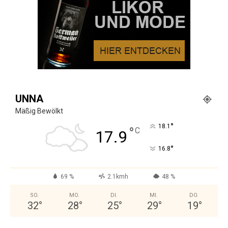
UNNA
Mäßig Bewölkt
°
18.1
°
C
17.9
°
16.8
69 %
2.1kmh
48 %
SO.
MO.
DI.
MI.
DO.
32
°
28
°
25
°
29
°
19
°