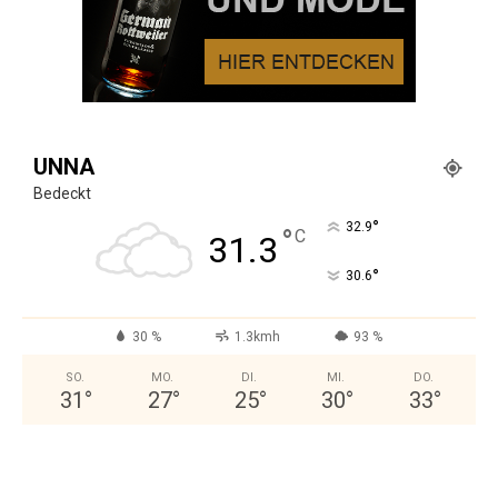
UNNA
Bedeckt
°
32.9
°
C
31.3
°
30.6
30 %
1.3kmh
93 %
SO.
MO.
DI.
MI.
DO.
31
°
27
°
25
°
30
°
33
°