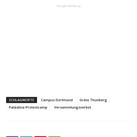
- Google Werbung -
SCHLAGWORTE
Campus Dortmund
Greta Thunberg
Palästina-Protestcamp
Versammlungsverbot