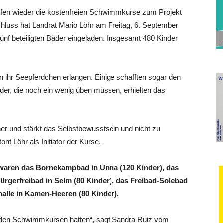
efen wieder die kostenfreien Schwimmkurse zum Projekt
luss hat Landrat Mario Löhr am Freitag, 6. September
fünf beteiligten Bäder eingeladen. Insgesamt 480 Kinder
 ihr Seepferdchen erlangen. Einige schafften sogar den
der, die noch ein wenig üben müssen, erhielten das
her und stärkt das Selbstbewusstsein und nicht zu
t Löhr als Initiator der Kurse.
t waren das Bornekampbad in Unna (120 Kinder), das
ürgerfreibad in Selm (80 Kinder), das Freibad-Solebad
alle in Kamen-Heeren (80 Kinder).
in den Schwimmkursen hatten“, sagt Sandra Ruiz vom