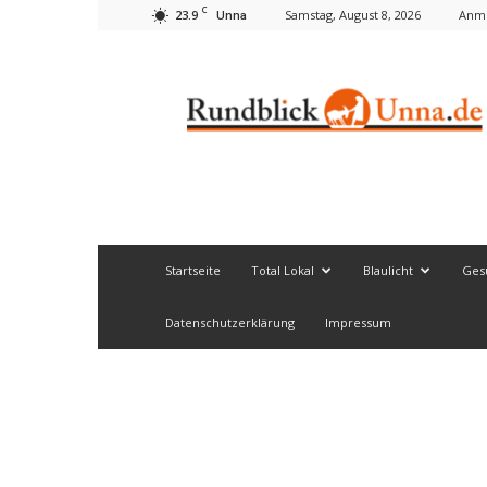
C
23.9
Samstag, August 8, 2026
Anme
Unna
Rundblick
Unna
Startseite
Total Lokal
Blaulicht
Ges
Datenschutzerklärung
Impressum