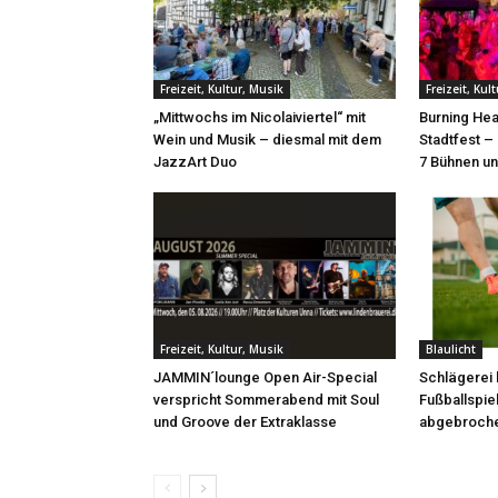
Freizeit, Kultur, Musik
Freizeit, Kul
„Mittwochs im Nicolaiviertel“ mit
Burning Hea
Wein und Musik – diesmal mit dem
Stadtfest –
JazzArt Duo
7 Bühnen un
Freizeit, Kultur, Musik
Blaulicht
JAMMIN´lounge Open Air-Special
Schlägerei 
verspricht Sommerabend mit Soul
Fußballspie
und Groove der Extraklasse
abgebroch