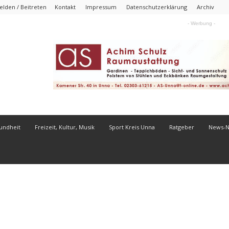
lden / Beitreten
Kontakt
Impressum
Datenschutzerklärung
Archiv
- Werbung -
undheit
Freizeit, Kultur, Musik
Sport Kreis Unna
Ratgeber
News-