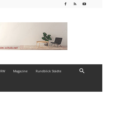
NRW
Magazine
Rundblick Städte