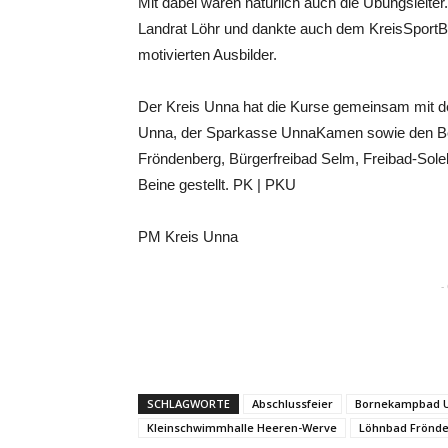
Mit dabei waren natürlich auch die Übungsleiter
Landrat Löhr und dankte auch dem KreisSportBu
motivierten Ausbilder.
Der Kreis Unna hat die Kurse gemeinsam mit d
Unna, der Sparkasse UnnaKamen sowie den Be
Fröndenberg, Bürgerfreibad Selm, Freibad-So
Beine gestellt. PK | PKU
PM Kreis Unna
-
SCHLAGWORTE
Abschlussfeier
Bornekampbad 
Kleinschwimmhalle Heeren-Werve
Löhnbad Frönd