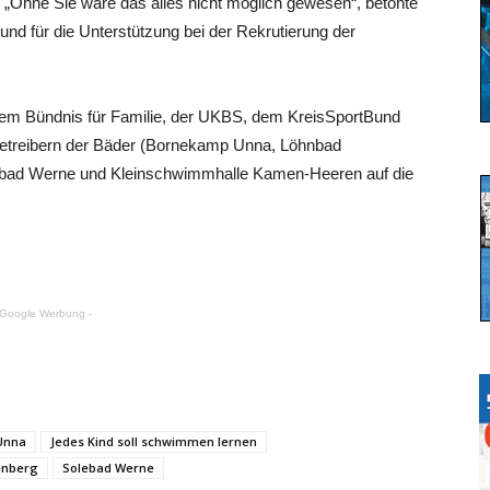
. „Ohne Sie wäre das alles nicht möglich gewesen“, betonte
nd für die Unterstützung bei der Rekrutierung der
em Bündnis für Familie, der UKBS, dem KreisSportBund
treibern der Bäder (Bornekamp Unna, Löhnbad
lebad Werne und Kleinschwimmhalle Kamen-Heeren auf die
 Google Werbung -
Unna
Jedes Kind soll schwimmen lernen
enberg
Solebad Werne