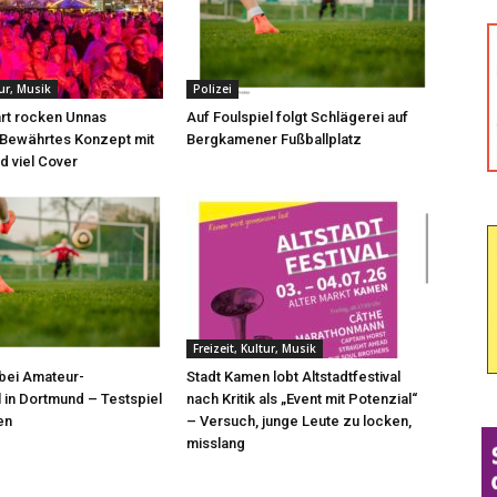
tur, Musik
Polizei
rt rocken Unnas
Auf Foulspiel folgt Schlägerei auf
 Bewährtes Konzept mit
Bergkamener Fußballplatz
d viel Cover
Freizeit, Kultur, Musik
bei Amateur-
Stadt Kamen lobt Altstadtfestival
l in Dortmund – Testspiel
nach Kritik als „Event mit Potenzial“
en
– Versuch, junge Leute zu locken,
misslang