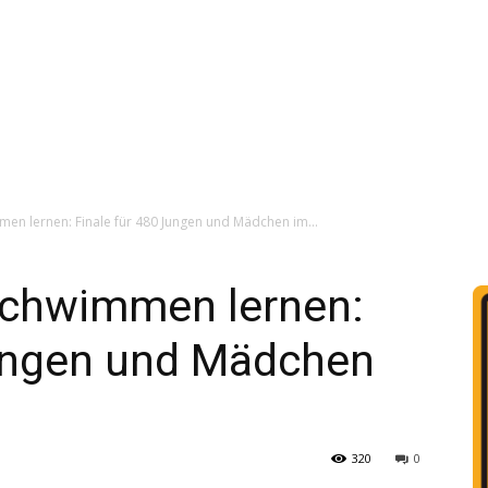
men lernen: Finale für 480 Jungen und Mädchen im...
 schwimmen lernen:
Jungen und Mädchen
320
0