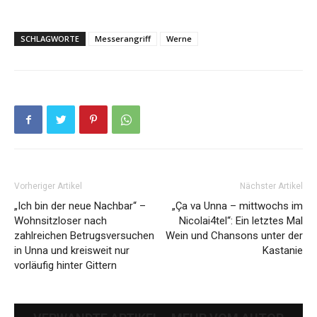
SCHLAGWORTE
Messerangriff
Werne
Vorheriger Artikel
Nächster Artikel
„Ich bin der neue Nachbar“ –
„Ça va Unna – mittwochs im
Wohnsitzloser nach
Nicolai4tel“: Ein letztes Mal
zahlreichen Betrugsversuchen
Wein und Chansons unter der
in Unna und kreisweit nur
Kastanie
vorläufig hinter Gittern