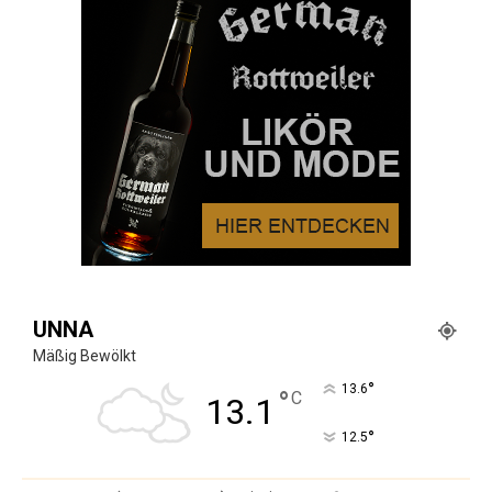
UNNA
Mäßig Bewölkt
°
13.6
°
C
13.1
°
12.5