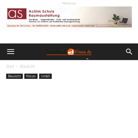
- Werbung -
Start
Blaulicht
Blaulicht
Polizei
Unfall