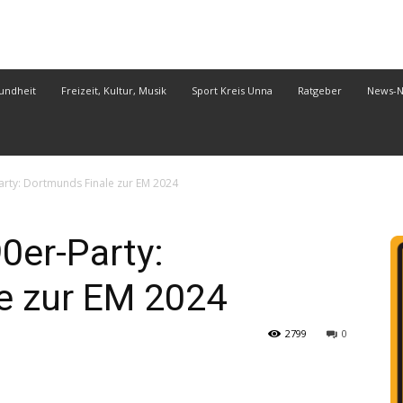
undheit
Freizeit, Kultur, Musik
Sport Kreis Unna
Ratgeber
News-
Party: Dortmunds Finale zur EM 2024
0er-Party:
e zur EM 2024
2799
0