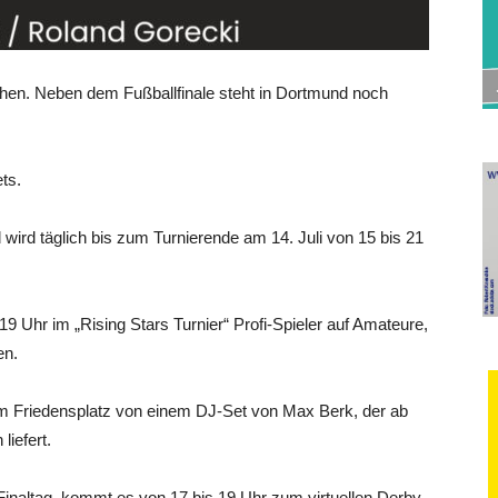
hen. Neben dem Fußballfinale steht in Dortmund noch
ts.
wird täglich bis zum Turnierende am 14. Juli von 15 bis 21
 19 Uhr im „Rising Stars Turnier“ Profi-Spieler auf Amateure,
en.
m Friedensplatz von einem DJ-Set von Max Berk, der ab
iefert.
altag, kommt es von 17 bis 19 Uhr zum virtuellen Derby.