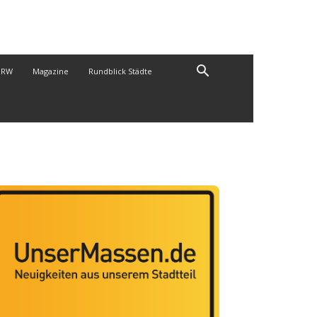
NRW
Magazine
Rundblick Städte