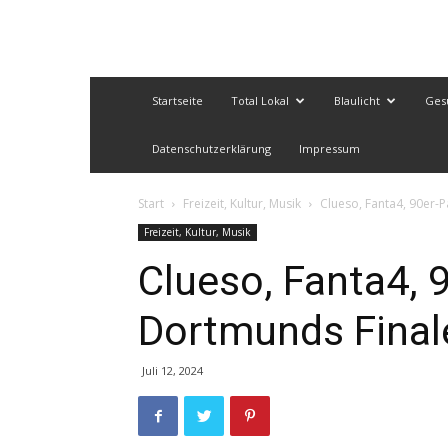
Startseite
Total Lokal
Blaulicht
Ges
Datenschutzerklärung
Impressum
Start
Freizeit, Kultur, Musik
Clueso, Fanta4, 90er-
Freizeit, Kultur, Musik
Clueso, Fanta4, 9
Dortmunds Final
Juli 12, 2024