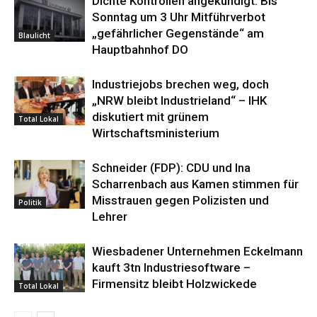
Dichte Kontrollen angekündigt: Bis
Sonntag um 3 Uhr Mitführverbot
„gefährlicher Gegenstände“ am
Blaulicht
Hauptbahnhof DO
Industriejobs brechen weg, doch
„NRW bleibt Industrieland“ – IHK
diskutiert mit grünem
Total Lokal
Wirtschaftsministerium
Schneider (FDP): CDU und Ina
Scharrenbach aus Kamen stimmen für
Misstrauen gegen Polizisten und
Politik
Lehrer
Wiesbadener Unternehmen Eckelmann
kauft 3tn Industriesoftware –
Firmensitz bleibt Holzwickede
Total Lokal