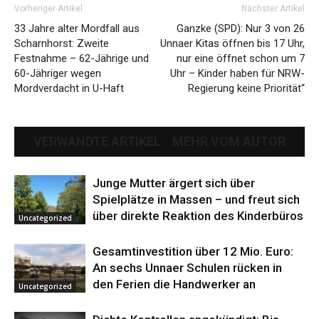
Vorheriger Artikel
Nächster Artikel
33 Jahre alter Mordfall aus
Ganzke (SPD): Nur 3 von 26
Scharnhorst: Zweite
Unnaer Kitas öffnen bis 17 Uhr,
Festnahme – 62-Jährige und
nur eine öffnet schon um 7
60-Jähriger wegen
Uhr – Kinder haben für NRW-
Mordverdacht in U-Haft
Regierung keine Priorität“
VERWANDTE ARTIKEL
MEHR VOM AUTOR
Junge Mutter ärgert sich über
Spielplätze in Massen – und freut sich
über direkte Reaktion des Kinderbüros
Uncategorized
Gesamtinvestition über 12 Mio. Euro:
An sechs Unnaer Schulen rücken in
den Ferien die Handwerker an
Uncategorized