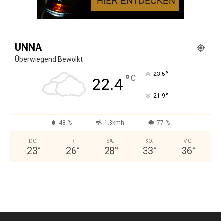
UNNA
Überwiegend Bewölkt
°
23.5
°
C
22.4
°
21.9
48 %
1.3kmh
77 %
DO.
FR.
SA.
SO.
MO.
23
°
26
°
28
°
33
°
36
°