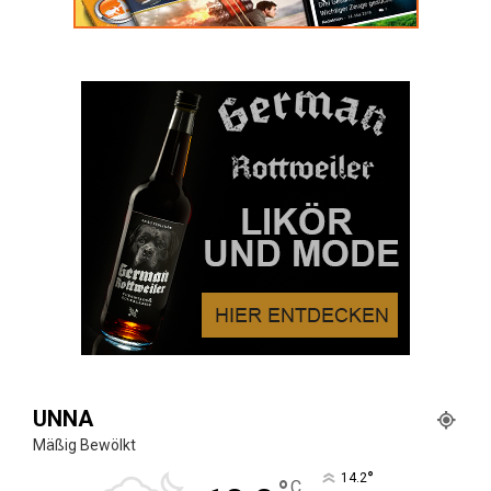
UNNA
Mäßig Bewölkt
°
14.2
C