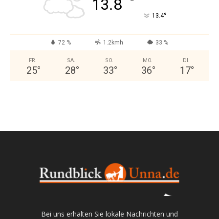
°
13.8
°
13.4
72 %
1.2kmh
33 %
FR.
SA.
SO.
MO.
DI.
25
°
28
°
33
°
36
°
17
°
Bei uns erhalten Sie lokale Nachrichten und