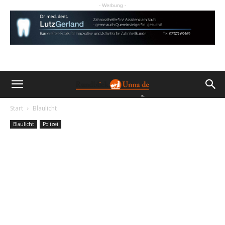
- Werbung -
Start
Blaulicht
Blaulicht
Polizei