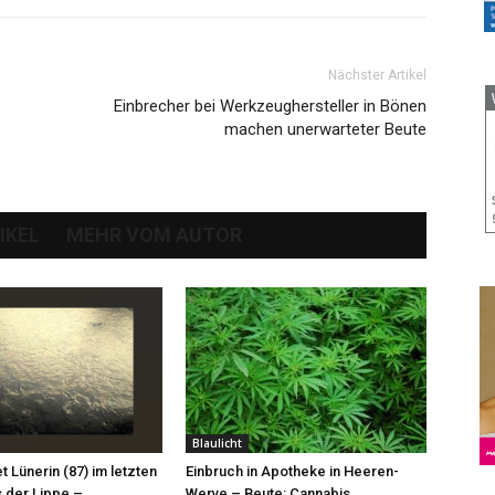
Nächster Artikel
Einbrecher bei Werkzeughersteller in Bönen
machen unerwarteter Beute
IKEL
MEHR VOM AUTOR
Blaulicht
et Lünerin (87) im letzten
Einbruch in Apotheke in Heeren-
 der Lippe –
Werve – Beute: Cannabis