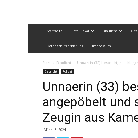
Startseite
Total Lokal
Blaulicht
Ges
Datenschutzerklärung
Impressum
Start
Blaulicht
Unnaerin (33) bespuckt, geschlagen
Blaulicht
Polizei
Unnaerin (33) be
angepöbelt und s
Zeugin aus Kamen
März 13, 2024