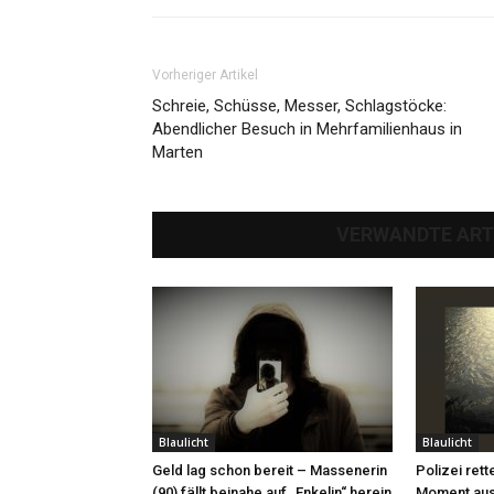
Vorheriger Artikel
Schreie, Schüsse, Messer, Schlagstöcke:
Abendlicher Besuch in Mehrfamilienhaus in
Marten
VERWANDTE ART
Blaulicht
Blaulicht
Geld lag schon bereit – Massenerin
Polizei rett
(90) fällt beinahe auf „Enkelin“ herein
Moment aus