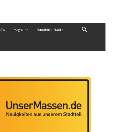
NRW
Magazine
Rundblick Städte