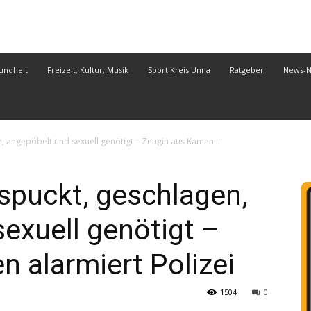
undheit
Freizeit, Kultur, Musik
Sport Kreis Unna
Ratgeber
News-
, angepöbelt und sexuell genötigt – Zeugin aus Kamen...
spuckt, geschlagen,
exuell genötigt –
 alarmiert Polizei
1504
0