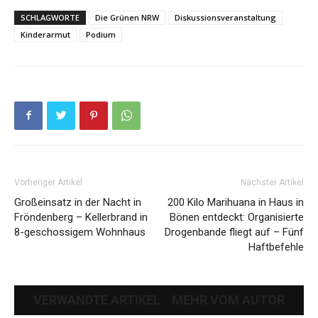
SCHLAGWORTE
Die Grünen NRW
Diskussionsveranstaltung
Kinderarmut
Podium
Vorheriger Artikel
Nächster Artikel
Großeinsatz in der Nacht in
200 Kilo Marihuana in Haus in
Fröndenberg – Kellerbrand in
Bönen entdeckt: Organisierte
8-geschossigem Wohnhaus
Drogenbande fliegt auf – Fünf
Haftbefehle
VERWANDTE ARTIKEL
MEHR VOM AUTOR