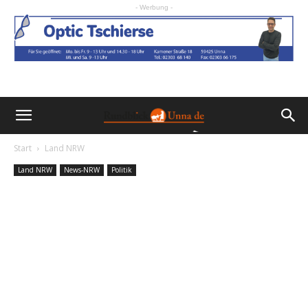
- Werbung -
Start
Land NRW
Land NRW
News-NRW
Politik