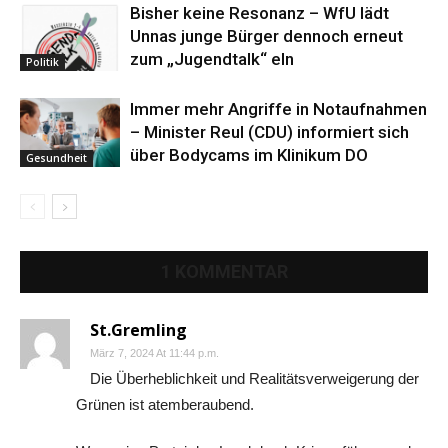
Bisher keine Resonanz – WfU lädt
Unnas junge Bürger dennoch erneut
zum „Jugendtalk“ eln
Politik
Immer mehr Angriffe in Notaufnahmen
– Minister Reul (CDU) informiert sich
über Bodycams im Klinikum DO
Gesundheit
1 KOMMENTAR
St.Gremling
März 7, 2024 At 11:44 p.m.
Die Überheblichkeit und Realitätsverweigerung der
Grünen ist atemberaubend.