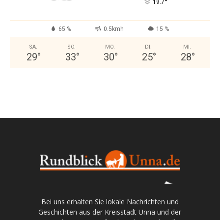
°
19.7
65 %
0.5kmh
15 %
SA.
SO.
MO.
DI.
MI.
29
°
33
°
30
°
25
°
28
°
Bei uns erhalten Sie lokale Nachrichten und
Geschichten aus der Kreisstadt Unna und der