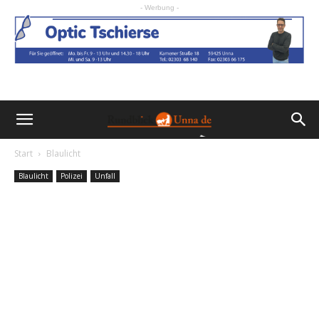
- Werbung -
Start
Blaulicht
Blaulicht
Polizei
Unfall