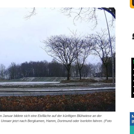
 Januar bildete sich eine Eisfläche auf der künftigen Blühwiese an der
e Unnaer jetzt nach Bergkamen, Hamm, Dortmund oder Iserlohn fahren. (Foto