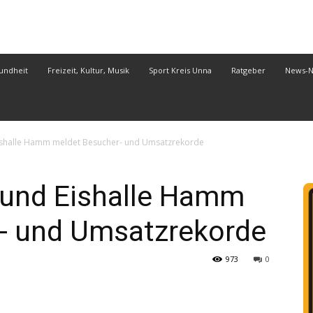
undheit
Freizeit, Kultur, Musik
Sport Kreis Unna
Ratgeber
News-
Eishalle Hamm meldet Besucher- und Umsatzrekorde
 und Eishalle Hamm
- und Umsatzrekorde
973
0