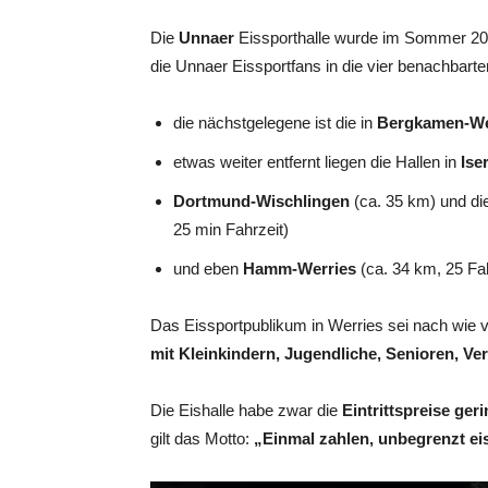
Die
Unnaer
Eissporthalle wurde im Sommer 201
die Unnaer Eissportfans in die vier benachbart
die nächstgelegene ist die in
Bergkamen-W
etwas weiter entfernt liegen die Hallen in
Ise
Dortmund-Wischlingen
(ca. 35 km) und di
25 min Fahrzeit)
und eben
Hamm-Werries
(ca. 34 km, 25 Fa
Das Eissportpublikum in Werries sei nach wie vo
mit Kleinkindern, Jugendliche, Senioren, Vere
Die Eishalle habe zwar die
Eintrittspreise ger
gilt das Motto:
„Einmal zahlen, unbegrenzt ei