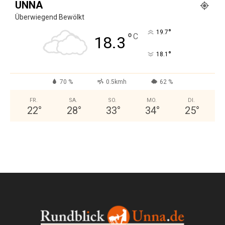
UNNA
Überwiegend Bewölkt
°
19.7
°
C
18.3
°
18.1
70 %
0.5kmh
62 %
FR.
SA.
SO.
MO.
DI.
22
°
28
°
33
°
34
°
25
°