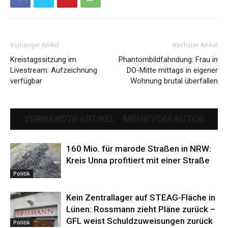
Vorheriger Artikel
Nächster Artikel
Kreistagssitzung im
Phantombildfahndung: Frau in
Livestream: Aufzeichnung
DO-Mitte mittags in eigener
verfügbar
Wohnung brutal überfallen
VERWANDTE ARTIKEL
MEHR VOM AUTOR
160 Mio. für marode Straßen in NRW:
Kreis Unna profitiert mit einer Straße
Politik
Kein Zentrallager auf STEAG-Fläche in
Lünen: Rossmann zieht Pläne zurück –
GFL weist Schuldzuweisungen zurück
Politik