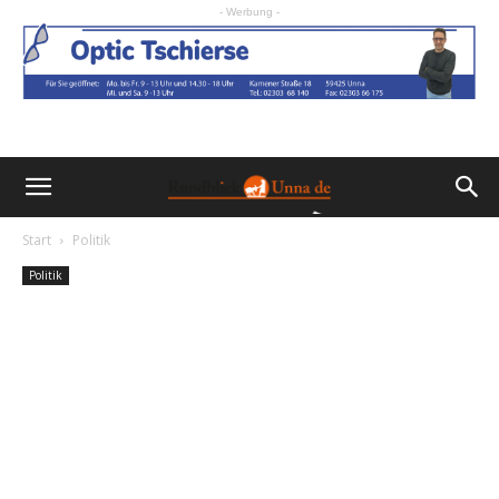
- Werbung -
Start
Politik
Politik