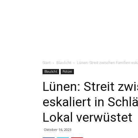
Start
Blaulicht
Lünen: Streit zwischen Familien eska
Blaulicht
Polizei
Lünen: Streit zw
eskaliert in Schl
Lokal verwüstet
Oktober 16, 2023