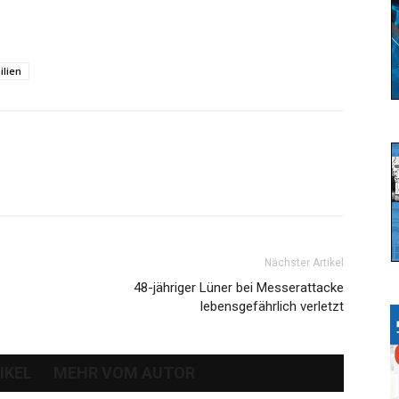
ilien
Nächster Artikel
48-jähriger Lüner bei Messerattacke
lebensgefährlich verletzt
IKEL
MEHR VOM AUTOR