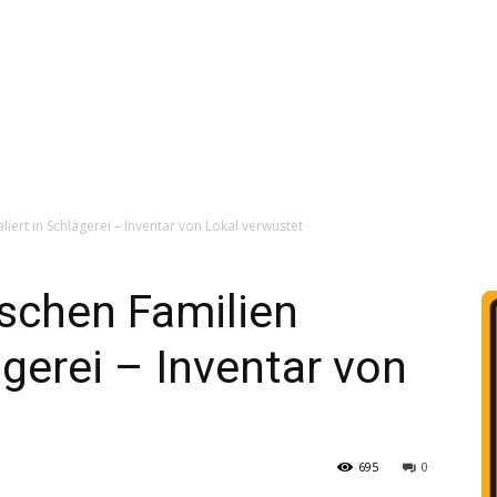
liert in Schlägerei – Inventar von Lokal verwüstet
ischen Familien
ägerei – Inventar von
695
0