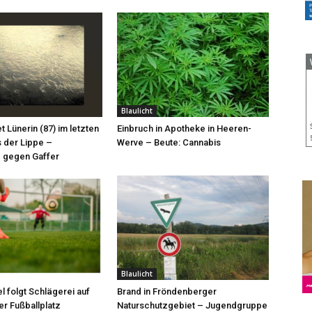
Blaulicht
et Lünerin (87) im letzten
Einbruch in Apotheke in Heeren-
 der Lippe –
Werve – Beute: Cannabis
 gegen Gaffer
Blaulicht
l folgt Schlägerei auf
Brand in Fröndenberger
r Fußballplatz
Naturschutzgebiet – Jugendgruppe