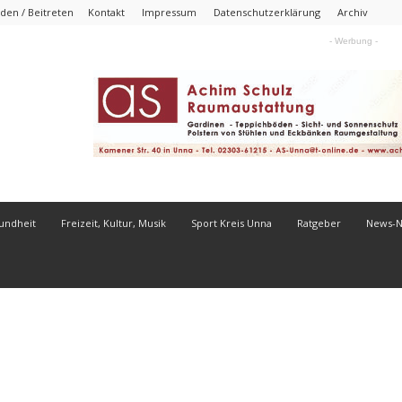
den / Beitreten
Kontakt
Impressum
Datenschutzerklärung
Archiv
- Werbung -
undheit
Freizeit, Kultur, Musik
Sport Kreis Unna
Ratgeber
News-