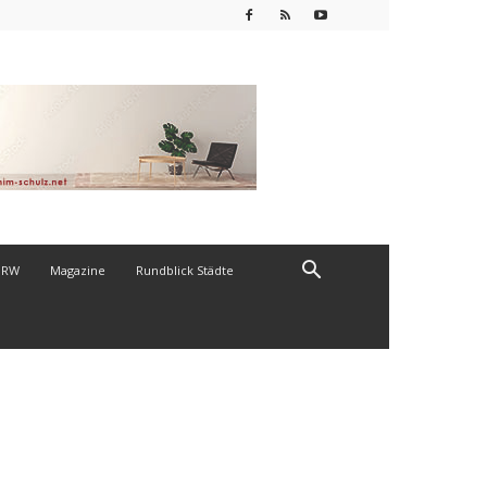
NRW
Magazine
Rundblick Städte