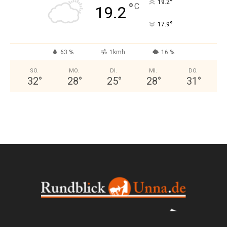
°
19.2
°
C
19.2
°
17.9
63 %
1kmh
16 %
SO.
MO.
DI.
MI.
DO.
32
°
28
°
25
°
28
°
31
°