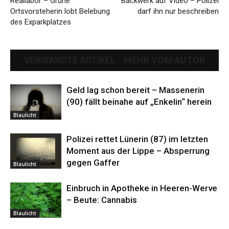
Reallabor – Grüne
Backwerk auf Video – Polizei
Ortsvorsteherin lobt Belebung
darf ihn nur beschreiben
des Exparkplatzes
VERWANDTE ARTIKEL
MEHR VOM AUTOR
Geld lag schon bereit – Massenerin
(90) fällt beinahe auf „Enkelin“ herein
Blaulicht
Polizei rettet Lünerin (87) im letzten
Moment aus der Lippe – Absperrung
gegen Gaffer
Blaulicht
Einbruch in Apotheke in Heeren-Werve
– Beute: Cannabis
Blaulicht