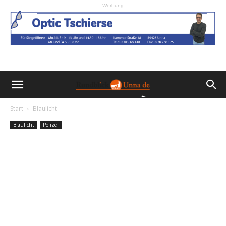
- Werbung -
Start
Blaulicht
Blaulicht
Polizei