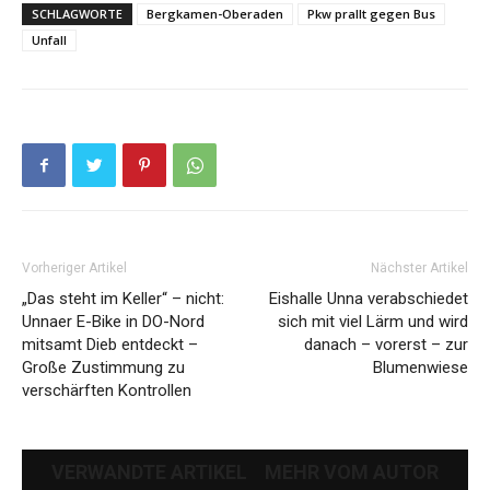
SCHLAGWORTE
Bergkamen-Oberaden
Pkw prallt gegen Bus
Unfall
Vorheriger Artikel
Nächster Artikel
„Das steht im Keller“ – nicht:
Eishalle Unna verabschiedet
Unnaer E-Bike in DO-Nord
sich mit viel Lärm und wird
mitsamt Dieb entdeckt –
danach – vorerst – zur
Große Zustimmung zu
Blumenwiese
verschärften Kontrollen
VERWANDTE ARTIKEL
MEHR VOM AUTOR