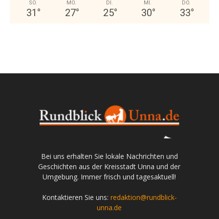
SO.
MO.
DI.
MI.
DO.
31
°
27
°
25
°
30
°
33
°
Bei uns erhalten Sie lokale Nachrichten und
Geschichten aus der Kreisstadt Unna und der
Umgebung. Immer frisch und tagesaktuell!
Kontaktieren Sie uns:
redaktion@rundblick-
unna.de