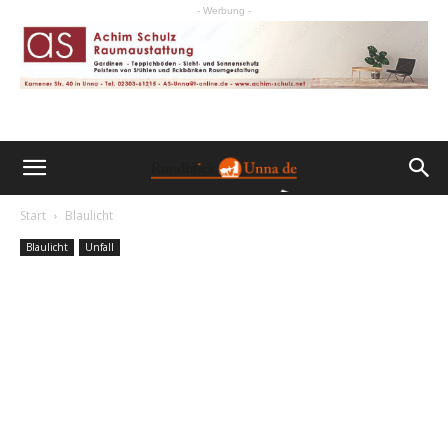
- Werbung -
Start
Blaulicht
Blaulicht
Unfall