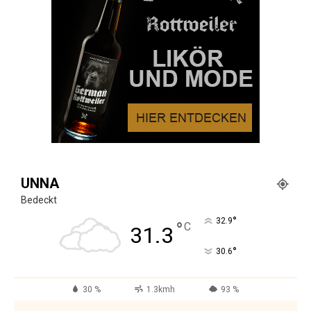
UNNA
Bedeckt
°
32.9
°
C
31.3
°
30.6
30 %
1.3kmh
93 %