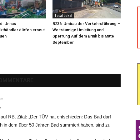
Total Lokal
d: Unnas
B236: Umbau der Verkehrsführung –
thändler dürfen erneut
Weiträumige Umleitung und
auen
Sperrung Auf dem Brink bis Mitte
September
KOMMENTARE
.m.
?
r auf RB. Zitat: „Der TÜV hat entschieden: Das Bad darf
ich in dem über 50 Jahren Bad summiert haben, sind zu