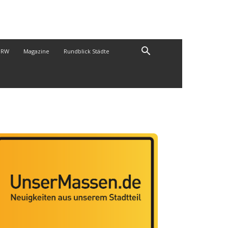
NRW
Magazine
Rundblick Städte