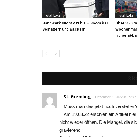
Total Lokal
Total Lokal
Handwerk sucht Azubis – Boom bei
Über 35 Gra
Bestattern und Bäckern
Wochenmark
früher abb
3 
St. Gremling
Dezember 8, 2022 At 1:28 p
Muss man das jetzt noch verstehen
Am 19.08.22 erschien ein Artikel hie
nicht wieder öffnen. Die Mängel, die s
gravierend.“