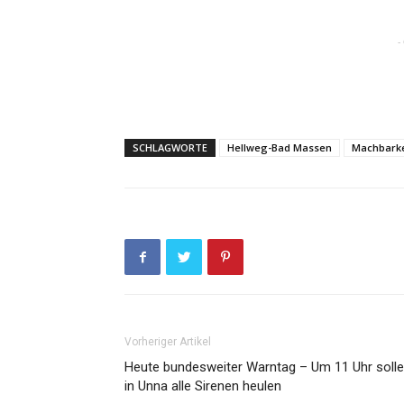
-
SCHLAGWORTE
Hellweg-Bad Massen
Machbarke
Vorheriger Artikel
Heute bundesweiter Warntag – Um 11 Uhr soll
in Unna alle Sirenen heulen