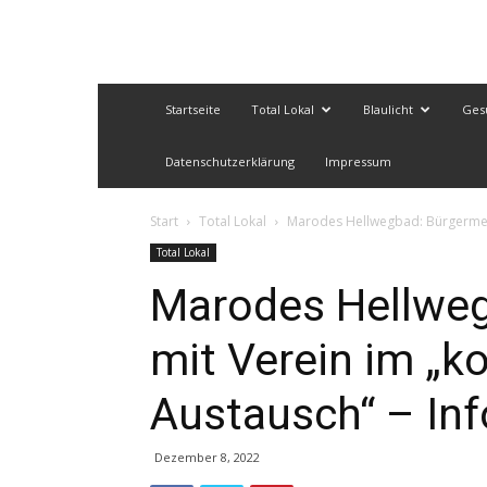
Startseite
Total Lokal
Blaulicht
Ges
Datenschutzerklärung
Impressum
Start
Total Lokal
Marodes Hellwegbad: Bürgermeiste
Total Lokal
Marodes Hellweg
mit Verein im „k
Austausch“ – Inf
Dezember 8, 2022