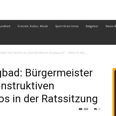
undheit
Freizeit, Kultur, Musik
Sport Kreis Unna
Ratgeber
News-
r mit Verein im „konstruktiven Austausch“ – Infos in der...
bad: Bürgermeister
onstruktiven
os in der Ratssitzung
608
3