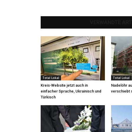
VERWANDTE ART
Total Lokal
Total Lokal
Kreis-Website jetzt auch in
Nadelöhr au
einfacher Sprache, Ukrainisch und
verschiebt 
Türkisch