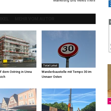
Marketing und vieles mehr
IKEL
MEHR VOM AUTOR
Total Lokal
f dem Ostring in Unna
Wanderbaustelle mit Tempo 30 im
sich
Unnaer Osten