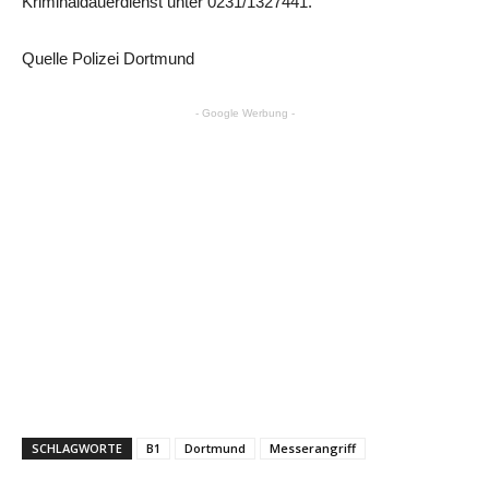
Kriminaldauerdienst unter 0231/1327441.
Quelle Polizei Dortmund
- Google Werbung -
SCHLAGWORTE
B1
Dortmund
Messerangriff