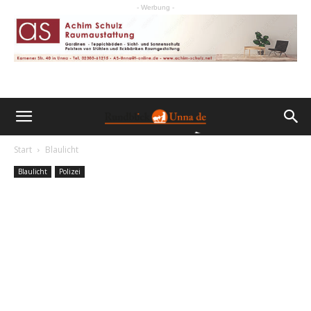
- Werbung -
Start
Blaulicht
Blaulicht
Polizei