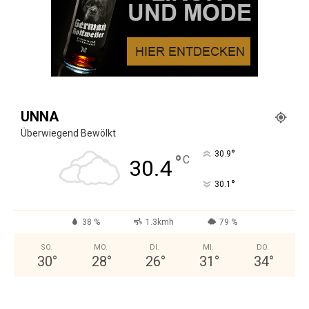
UNNA
Überwiegend Bewölkt
°
30.9
°
C
30.4
°
30.1
38 %
1.3kmh
79 %
SO.
MO.
DI.
MI.
DO.
30
°
28
°
26
°
31
°
34
°