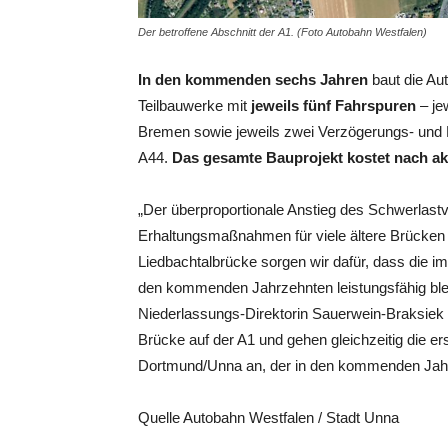
Der betroffene Abschnitt der A1. (Foto Autobahn Westfalen)
In den kommenden sechs Jahren
baut die Au
Teilbauwerke mit
jeweils fünf Fahrspuren
– je
Bremen sowie jeweils zwei Verzögerungs- und 
A44.
Das gesamte Bauprojekt kostet nach ak
„Der überproportionale Anstieg des Schwerlast
Erhaltungsmaßnahmen für viele ältere Brücken 
Liedbachtalbrücke sorgen wir dafür, dass die i
den kommenden Jahrzehnten leistungsfähig ble
Niederlassungs-Direktorin Sauerwein-Braksiek e
Brücke auf der A1 und gehen gleichzeitig di
Dortmund/Unna an, der in den kommenden Jahre
Quelle Autobahn Westfalen / Stadt Unna