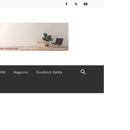
NRW
Magazine
Rundblick Städte