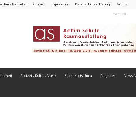
lden / Beitreten
Kontakt
Impressum
Datenschutzerklärung
Archiv
- Werbung -
undheit
Freizeit, Kultur, Musik
Sport Kreis Unna
Ratgeber
News-