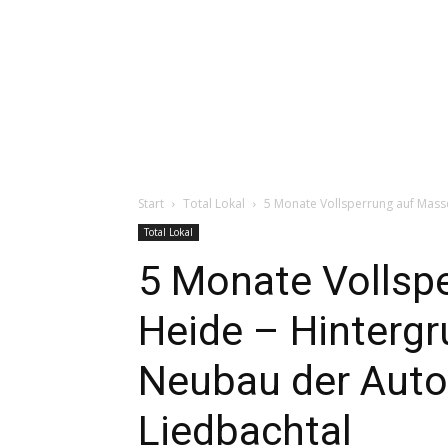
Start
Total Lokal
5 Monate Vollsperrung auf Mass
Total Lokal
5 Monate Vollsp
Heide – Hintergru
Neubau der Aut
Liedbachtal