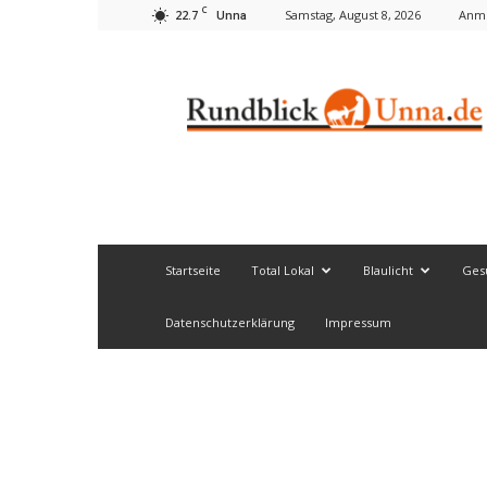
C
22.7
Samstag, August 8, 2026
Anme
Unna
Rundblick
Unna
Startseite
Total Lokal
Blaulicht
Ges
Datenschutzerklärung
Impressum