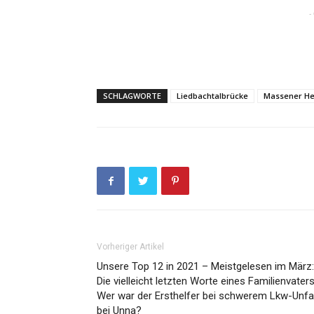
-
SCHLAGWORTE
Liedbachtalbrücke
Massener He
Vorheriger Artikel
Unsere Top 12 in 2021 – Meistgelesen im März:
Die vielleicht letzten Worte eines Familienvater
Wer war der Ersthelfer bei schwerem Lkw-Unfal
bei Unna?