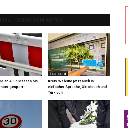
IKEL
MEHR VOM AUTOR
Total Lokal
g an A1 in Massen bis
Kreis-Website jetzt auch in
mber gesperrt
einfacher Sprache, Ukrainisch und
Türkisch