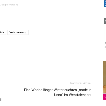
 Google Werbung -
ide
Vollsperrung
Nächster Artikel
Eine Woche länger Winterleuchten „made in
s –
Unna“ im Westfalenpark
l