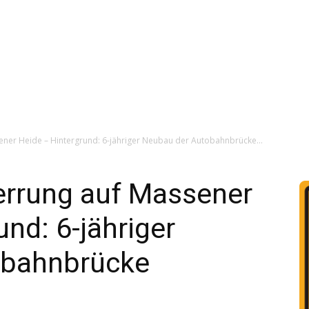
ener Heide – Hintergrund: 6-jähriger Neubau der Autobahnbrücke...
errung auf Massener
nd: 6-jähriger
obahnbrücke