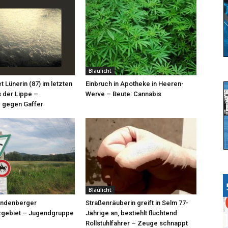
Blaulicht
et Lünerin (87) im letzten
Einbruch in Apotheke in Heeren-
 der Lippe –
Werve – Beute: Cannabis
 gegen Gaffer
Blaulicht
röndenberger
Straßenräuberin greift in Selm 77-
zgebiet – Jugendgruppe
Jährige an, bestiehlt flüchtend
Rollstuhlfahrer – Zeuge schnappt