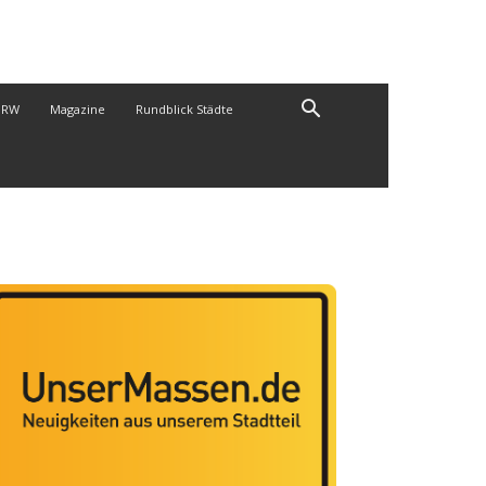
NRW
Magazine
Rundblick Städte