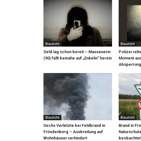
Blaulicht
Blaulicht
Geld lag schon bereit – Massenerin
Polizei rett
(90) fällt beinahe auf „Enkelin“ herein
Moment aus
Absperrung
Blaulicht
Blaulicht
Sechs Verletzte bei Feldbrand in
Brand in F
Fröndenberg – Ausbreitung auf
Naturschut
Wohnhäuser verhindert
beobachtet