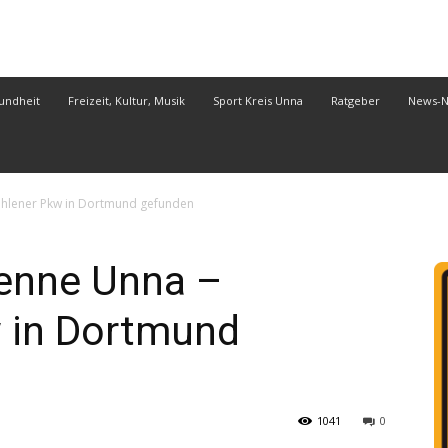
undheit
Freizeit, Kultur, Musik
Sport Kreis Unna
Ratgeber
News-
ohlener Pkw in Dortmund gefunden
tenne Unna –
 in Dortmund
1041
0