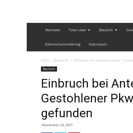
Startseite
Total Lokal
Blaulicht
Ges
Datenschutzerklärung
Impressum
Start
Blaulicht
Einbruch bei Antenne Unna – Gest
Blaulicht
Einbruch bei An
Gestohlener Pkw
gefunden
November 26, 2021