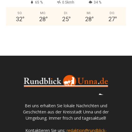
65 %
0.5kmh
34 %
SO.
MO.
DI.
MI.
DO.
32
°
28
°
25
°
28
°
27
°
Bei uns erhalten Sie lokale Nachrichten und
Geschichten aus der Kreisstadt Unna und der
Umgebung. Immer frisch und tagesaktuell!
Kontaktieren Sie uns:
redaktion@rundblick-