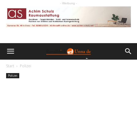
- Werbung -
Start
Polizei
Polizei