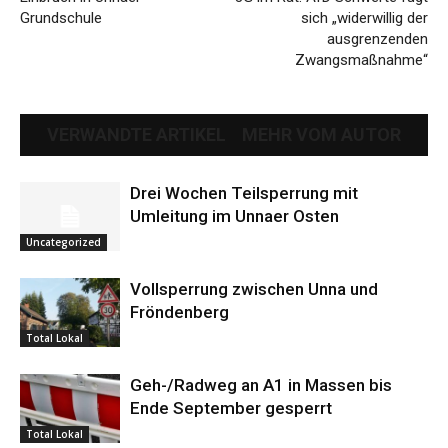
Grundschule
sich „widerwillig der
ausgrenzenden
Zwangsmaßnahme“
VERWANDTE ARTIKEL
MEHR VOM AUTOR
Drei Wochen Teilsperrung mit
Umleitung im Unnaer Osten
Uncategorized
Vollsperrung zwischen Unna und
Fröndenberg
Total Lokal
Geh-/Radweg an A1 in Massen bis
Ende September gesperrt
Total Lokal