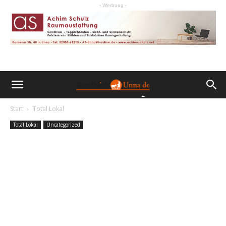
- Werbung -
Start
Total Lokal
Total Lokal
Uncategorized