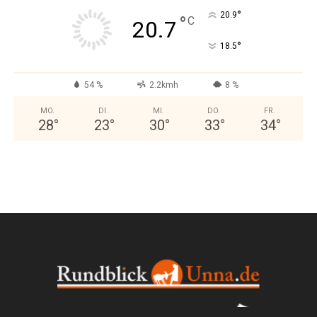
°
20.9
°
C
20.7
°
18.5
54 %
2.2kmh
8 %
MO.
DI.
MI.
DO.
FR.
28
°
23
°
30
°
33
°
34
°