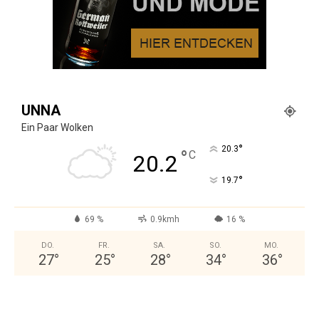
UNNA
Ein Paar Wolken
°
20.3
°
C
20.2
°
19.7
69 %
0.9kmh
16 %
DO.
FR.
SA.
SO.
MO.
27
°
25
°
28
°
34
°
36
°