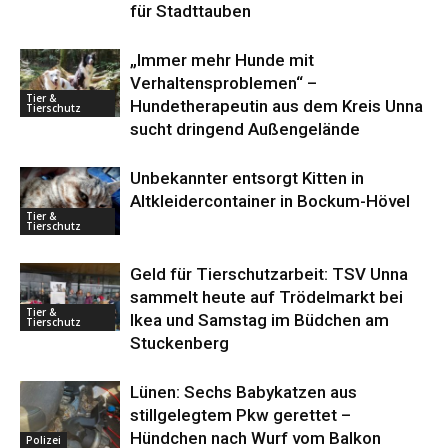
für Stadttauben
„Immer mehr Hunde mit
Verhaltensproblemen“ –
Tier &
Hundetherapeutin aus dem Kreis Unna
Tierschutz
sucht dringend Außengelände
Unbekannter entsorgt Kitten in
Altkleidercontainer in Bockum-Hövel
Tier &
Tierschutz
Geld für Tierschutzarbeit: TSV Unna
sammelt heute auf Trödelmarkt bei
Tier &
Ikea und Samstag im Büdchen am
Tierschutz
Stuckenberg
Lünen: Sechs Babykatzen aus
stillgelegtem Pkw gerettet –
Hündchen nach Wurf vom Balkon
Polizei