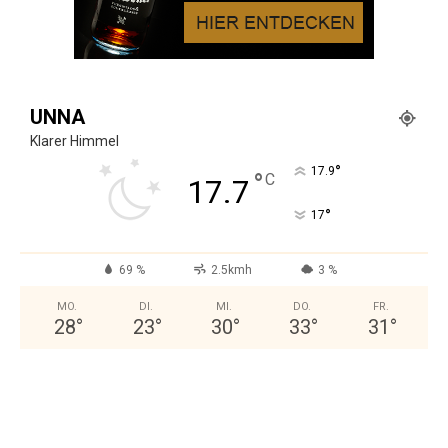
UNNA
Klarer Himmel
°
17.9
°
C
17.7
°
17
69 %
2.5kmh
3 %
MO.
DI.
MI.
DO.
FR.
28
°
23
°
30
°
33
°
31
°