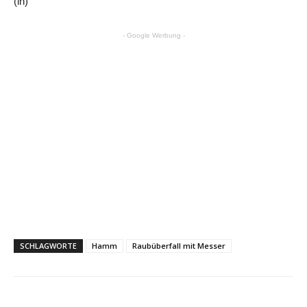
(lh)
- Google Werbung -
SCHLAGWORTE
Hamm
Raubüberfall mit Messer