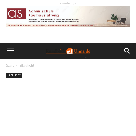
- Werbung -
Start
Blaulicht
Blaulicht