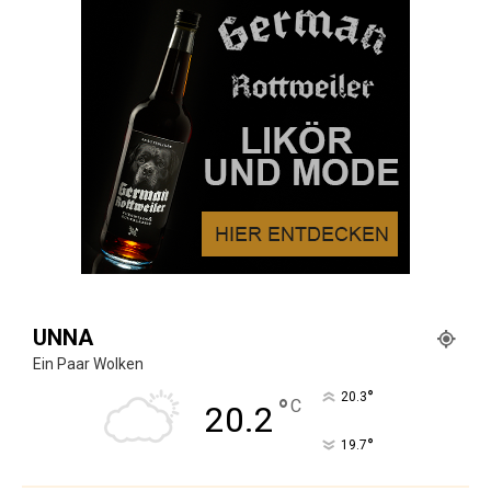
UNNA
Ein Paar Wolken
°
20.3
°
C
20.2
°
19.7