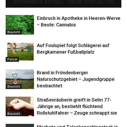
VERWANDTE ARTIKEL
MEHR VOM AUTOR
Einbruch in Apotheke in Heeren-Werve
– Beute: Cannabis
Blaulicht
Auf Foulspiel folgt Schlägerei auf
Bergkamener Fußballplatz
Polizei
Brand in Fröndenberger
Naturschutzgebiet – Jugendgruppe
beobachtet
Blaulicht
Straßenräuberin greift in Selm 77-
Jährige an, bestiehlt flüchtend
Rollstuhlfahrer – Zeuge schnappt sie
Blaulicht