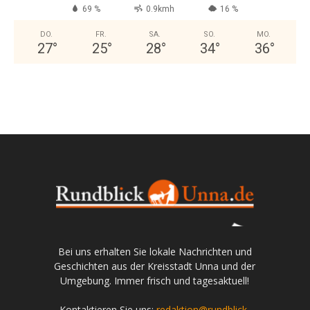
69 %
0.9kmh
16 %
DO.
FR.
SA.
SO.
MO.
27
°
25
°
28
°
34
°
36
°
Bei uns erhalten Sie lokale Nachrichten und
Geschichten aus der Kreisstadt Unna und der
Umgebung. Immer frisch und tagesaktuell!
Kontaktieren Sie uns:
redaktion@rundblick-