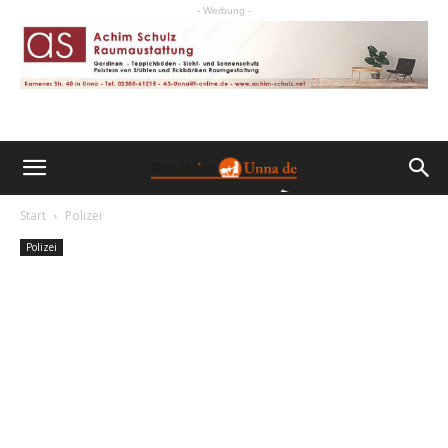
- Werbung -
Start
Polizei
Polizei