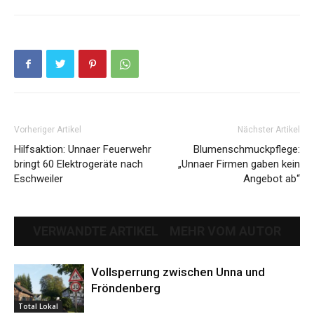
Vorheriger Artikel
Nächster Artikel
Hilfsaktion: Unnaer Feuerwehr
Blumenschmuckpflege:
bringt 60 Elektrogeräte nach
„Unnaer Firmen gaben kein
Eschweiler
Angebot ab“
VERWANDTE ARTIKEL
MEHR VOM AUTOR
Vollsperrung zwischen Unna und
Fröndenberg
Total Lokal