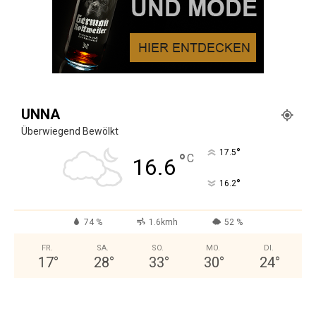
UNNA
Überwiegend Bewölkt
°
17.5
°
C
16.6
°
16.2
74 %
1.6kmh
52 %
FR.
SA.
SO.
MO.
DI.
17
°
28
°
33
°
30
°
24
°