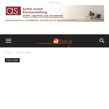
- Werbung -
Start
Total Lokal
Total Lokal