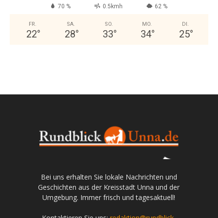
70 %
0.5kmh
62 %
FR.
SA.
SO.
MO.
DI.
22
°
28
°
33
°
34
°
25
°
Bei uns erhalten Sie lokale Nachrichten und
Geschichten aus der Kreisstadt Unna und der
Umgebung. Immer frisch und tagesaktuell!
Kontaktieren Sie uns:
redaktion@rundblick-