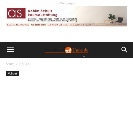
- Werbung -
Start
Polizei
Polizei