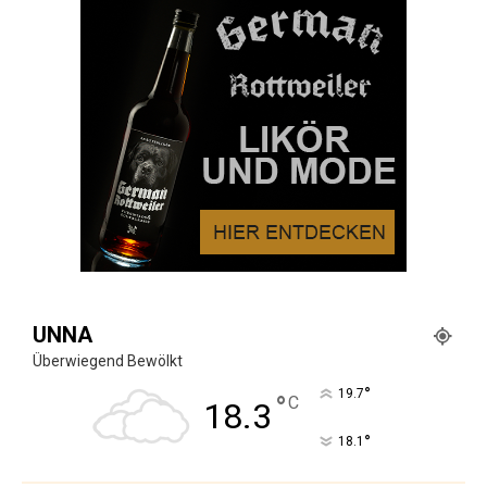
UNNA
Überwiegend Bewölkt
°
19.7
°
C
18.3
°
18.1